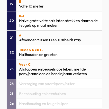
E
19
Volte 10 meter
B-E
Halve grote volte hals laten strekken daarna de
20
teugels op maat maken.
A
21
Afwenden tussen D en X arbeidsstap
Tussen X en G
22
Halthouden en groeten
Voor C
Afstappen en beugels opsteken, met de
23
pony/paard aan de hand rijbaan verlaten
Verzorging van paard/pony/ruiter
24
Beenhouding en beenhulpen
25
Handhouding en teugelhulpen
26