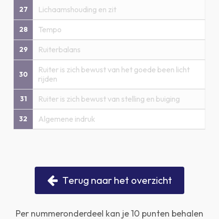
Lichaamshouding en zit
27
Tempo
28
Ruiterbalans
29
Ruiter is zich bewust van het goede been licht
30
rijden
Ruiter is zich bewust van stelling en buiging
31
Algemene indruk
32
T
e
r
u
g
n
a
a
r
h
e
t
o
v
e
r
z
i
c
h
t
Per nummeronderdeel kan je 10 punten behalen