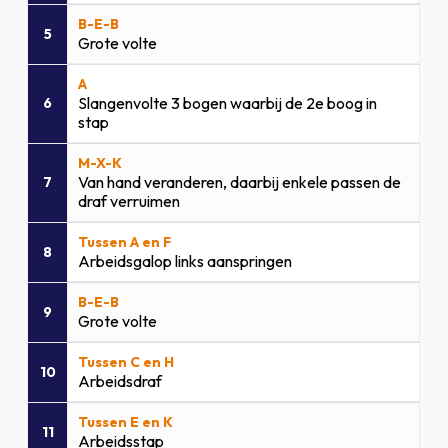
B-E-B
5
Grote volte
A
Slangenvolte 3 bogen waarbij de 2e boog in
6
stap
M-X-K
Van hand veranderen, daarbij enkele passen de
7
draf verruimen
Tussen A en F
8
Arbeidsgalop links aanspringen
B-E-B
9
Grote volte
Tussen C en H
10
Arbeidsdraf
Tussen E en K
11
Arbeidsstap