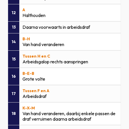
A
12
Halthouden
Daarna voorwaarts in arbeidsdraf
13
B-H
14
Van hand veranderen
Tussen H en C
15
Arbeidsgalop rechts aanspringen
B-E-B
16
Grote volte
Tussen F en A
17
Arbeidsdraf
K-X-M
Van hand veranderen, daarbij enkele passen de
18
draf verruimen daarna arbeidsdraf