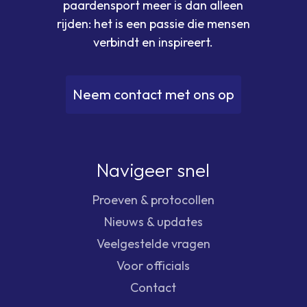
paardensport meer is dan alleen
rijden: het is een passie die mensen
verbindt en inspireert.
N
e
e
m
c
o
n
t
a
c
t
m
e
t
o
n
s
o
p
Navigeer snel
Proeven & protocollen
Nieuws & updates
Veelgestelde vragen
Voor officials
Contact