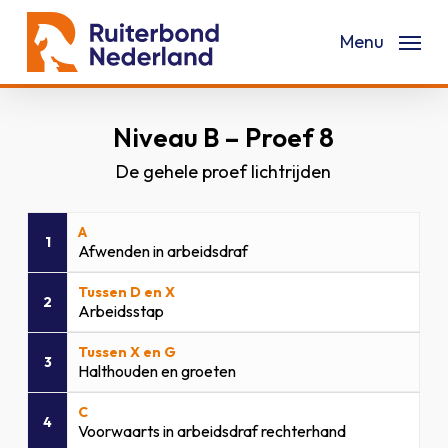
Skip
Menu
to
main
content
Niveau B – Proef 8
De gehele proef lichtrijden
A
1
Afwenden in arbeidsdraf
Tussen D en X
2
Arbeidsstap
Tussen X en G
3
Halthouden en groeten
C
4
Voorwaarts in arbeidsdraf rechterhand