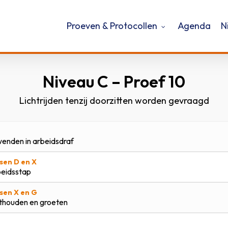
Proeven & Protocollen
Agenda
N
Niveau C – Proef 10
Lichtrijden tenzij doorzitten worden gevraagd
enden in arbeidsdraf
sen D en X
eidsstap
sen X en G
thouden en groeten