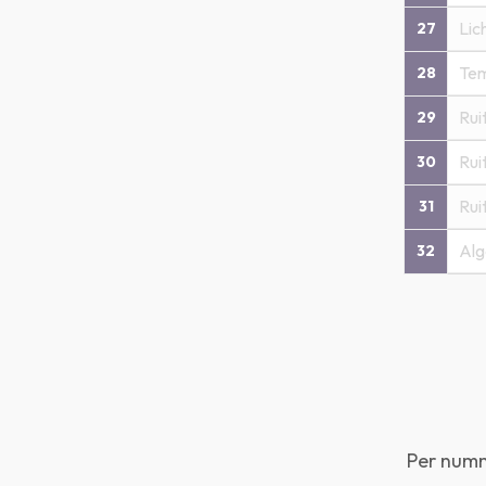
Lic
27
Te
28
Rui
29
Rui
30
Rui
31
Alg
32
Per numm