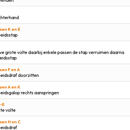
wenden
hterhand
sen K en E
eidsstap
ve grote volte daarbij enkele passen de stap verruimen daarna
eidsstap
sen F en A
eidsdraf doorzitten
sen A en K
eidsgalop rechts aanspringen
-E
te volte
sen H en C
eidsdraf