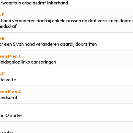
rwaarts in arbeidsdraf linkerhand
-F
 hand veranderen daarbij enkele passen de draf verruimen daarn
eidsdraf
-B
r een S van hand veranderen daarbij doorzitten
sen M en C
eidsgalop links aanspringen
-E
te volte
sen K en A
eidsdraf
te 10 meter