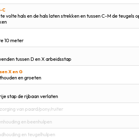
X-C
te volte hals en de hals laten strekken en tussen C-M de teugels 
ken
te 10 meter
enden tussen D en X arbeidsstap
sen X en G
thouden en groeten
vrije stap de rijbaan verlaten
zorging van paard/pony/ruiter
nhouding en beenhulpen
dhouding en teugelhulpen