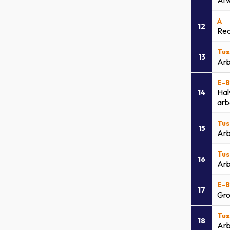
Af
A
12
Rec
Tus
13
Arb
E-B
Hal
14
arb
Tus
15
Arb
Tus
16
Arb
E-B
17
Gro
Tus
18
Arb