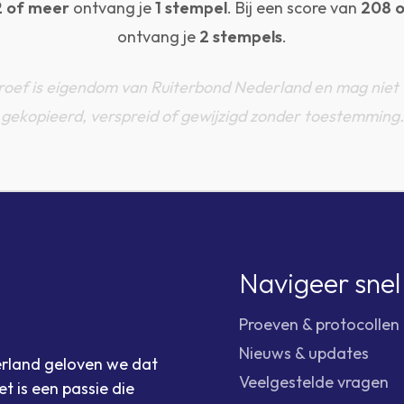
2 of meer
ontvang je
1 stempel
. Bij een score van
208 
ontvang je
2 stempels
.
roef is eigendom van Ruiterbond Nederland en mag niet
gekopieerd, verspreid of gewijzigd zonder toestemming.
Navigeer snel
Proeven & protocollen
Nieuws & updates
derland geloven we dat
Veelgestelde vragen
t is een passie die