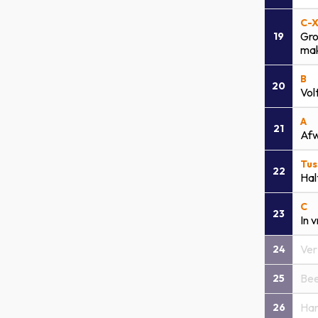
C-
Gro
19
ma
B
20
Vol
A
21
Afw
Tus
22
Hal
C
23
In 
Ver
24
Bee
25
Han
26