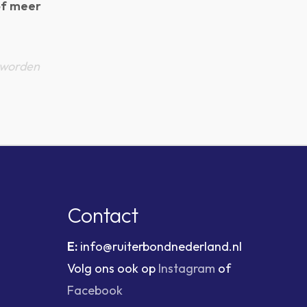
of meer
 worden
Contact
E:
info@ruiterbondnederland.nl
Volg ons ook op
Instagram
of
Facebook