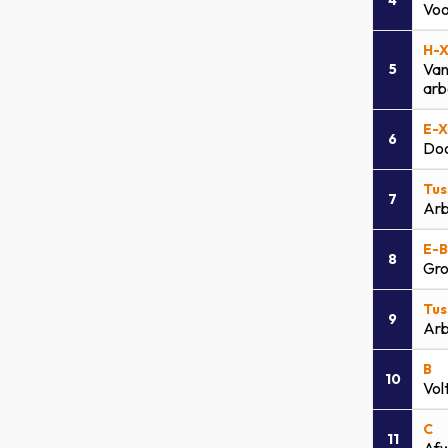
4
Voo
H-X
Van
5
arb
E-X
6
Doo
Tus
7
Arb
E-B
8
Gro
Tus
9
Arb
B
10
Vol
C
11