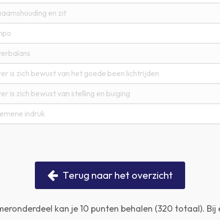
haamshouding en zit
mpo
terbalans
ter is zich bewust van het goede been lichtrijden
ter is zich bewust van stelling en buiging
emene indruk
T
e
r
u
g
n
a
a
r
h
e
t
o
v
e
r
z
i
c
h
t
eronderdeel kan je 10 punten behalen (320 totaal). Bij 