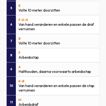
E
5
Volte 10 meter doorzitten
F-X-H
Van hand veranderen en enkele passen de draf
6
verruimen
B
7
Volte 10 meter doorzitten
F
8
Arbeidsstap
A
9
Halthouden, daarna voorwaarts arbeidsstap
K-B
Van hand veranderen en enkele passen de stap
10
verruimen
M
11
Arbeidsdraf