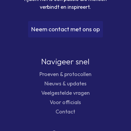
verbindt en inspireert.
N
e
e
m
c
o
n
t
a
c
t
m
e
t
o
n
s
o
p
Navigeer snel
Proeven & protocollen
Nieuws & updates
Veelgestelde vragen
Voor officials
Contact