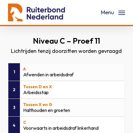
Skip
Menu
to
main
content
Niveau C – Proef 11
Lichtrijden tenzij doorzitten worden gevraagd
A
1
Afwenden in arbeidsdraf
Tussen D en X
2
Arbeidsstap
Tussen X en G
3
Halthouden en groeten
C
4
Voorwaarts in arbeidsdraf linkerhand