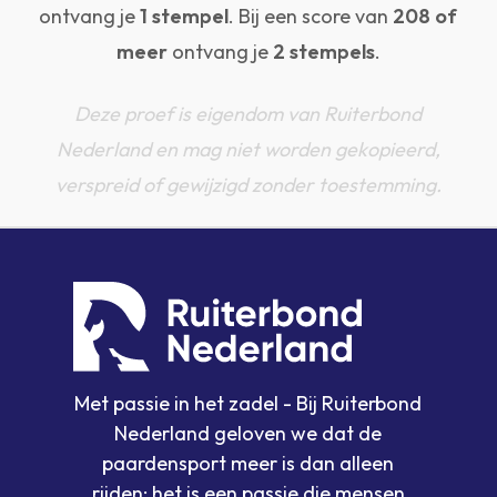
ontvang je
1 stempel
. Bij een score van
208 of
meer
ontvang je
2 stempels
.
Deze proef is eigendom van Ruiterbond
Nederland en mag niet worden gekopieerd,
verspreid of gewijzigd zonder toestemming.
Met passie in het zadel - Bij Ruiterbond
Nederland geloven we dat de
paardensport meer is dan alleen
rijden: het is een passie die mensen