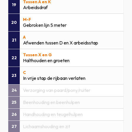
Tussen A en K
19
Arbeidsdraf
M-F
20
Gebroken lijn 5 meter
A
21
Afwenden tussen D en X arbeidsstap
Tussen X en G
22
Halthouden en groeten
C
23
In vrije stap de rijbaan verlaten
Verzorging van paard/pony/ruiter
24
Beenhouding en beenhulpen
25
Handhouding en teugelhulpen
26
Lichaamshouding en zit
27