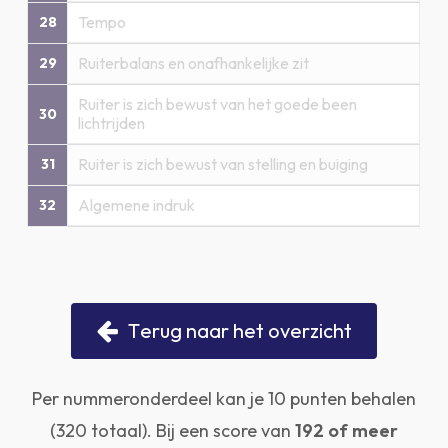
Tempo
28
Ruiterbalans en onafhankelijke zit
29
Ruiter is zich bewust van het goede been
30
lichtrijden
Ruiter is zich bewust van stelling en buiging
31
Algemene indruk
32
T
e
r
u
g
n
a
a
r
h
e
t
o
v
e
r
z
i
c
h
t
Per nummeronderdeel kan je 10 punten behalen
(320 totaal). Bij een score van
192 of meer