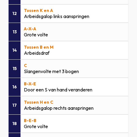
Tussen K en A
12
Arbeidsgalop links aanspringen
A-X-A
13
Grote volte
Tussen B en M
14
Arbeidsdraf
C
15
Slangenvolte met 3 bogen
B-X-E
16
Door een S van hand veranderen
Tussen H en C
17
Arbeidsgalop rechts aanspringen
B-E-B
18
Grote volte