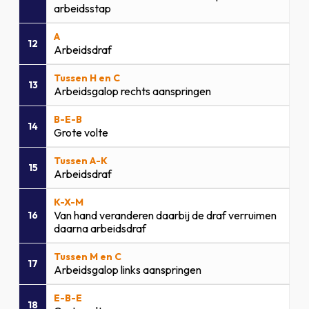
arbeidsstap
A
12
Arbeidsdraf
Tussen H en C
13
Arbeidsgalop rechts aanspringen
B-E-B
14
Grote volte
Tussen A-K
15
Arbeidsdraf
K-X-M
Van hand veranderen daarbij de draf verruimen
16
daarna arbeidsdraf
Tussen M en C
17
Arbeidsgalop links aanspringen
E-B-E
18