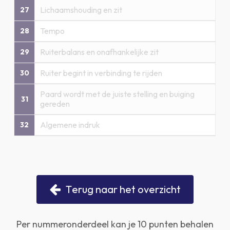
Lichaamshouding en zit
27
Tempo
28
Ruiterbalans en onafhankelijke zit
29
Ruiter begint in verbinding te rijden
30
Paard wordt met de juiste stelling en buiging
31
gereden
Algemene indruk
32
T
e
r
u
g
n
a
a
r
h
e
t
o
v
e
r
z
i
c
h
t
Per nummeronderdeel kan je 10 punten behalen