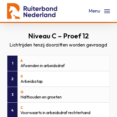
Skip
Menu
to
main
content
Niveau C – Proef 12
Lichtrijden tenzij doorzitten worden gevraagd
A
1
Afwenden in arbeidsdraf
X
2
Arbeidsstap
G
3
Halthouden en groeten
C
4
Voorwaarts in arbeidsdraf rechterhand