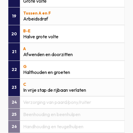
Grote volte
Tussen A en F
19
Arbeidsdraf
B-E
20
Halve grote volte
A
21
Afwenden en doorzitten
G
22
Halthouden en groeten
C
23
In vrije stap de rijbaan verlaten
Verzorging van paard/pony/ruiter
24
Beenhouding en beenhulpen
25
Handhouding en teugelhulpen
26