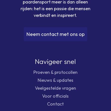
paardensport meer is dan alleen
rijden: het is een passie die mensen
verbindt en inspireert.
N
e
e
m
c
o
n
t
a
c
t
m
e
t
o
n
s
o
p
Navigeer snel
Proeven & protocollen
Nieuws & updates
Veelgestelde vragen
Voor officials
Contact