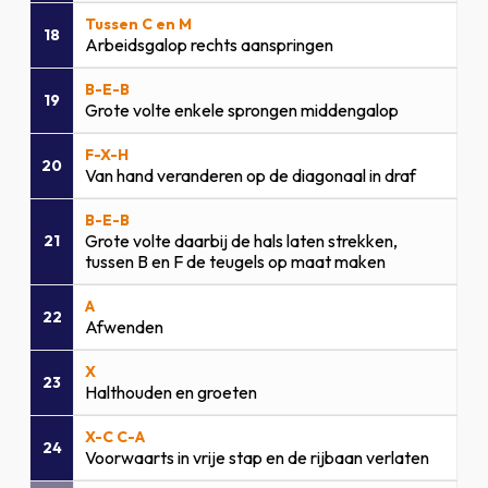
Tussen C en M
18
Arbeidsgalop rechts aanspringen
B-E-B
19
Grote volte enkele sprongen middengalop
F-X-H
20
Van hand veranderen op de diagonaal in draf
B-E-B
Grote volte daarbij de hals laten strekken,
21
tussen B en F de teugels op maat maken
A
22
Afwenden
X
23
Halthouden en groeten
X-C C-A
24
Voorwaarts in vrije stap en de rijbaan verlaten