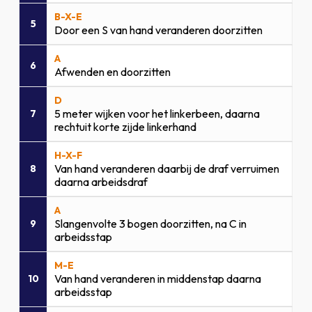
B-X-E
5
Door een S van hand veranderen doorzitten
A
6
Afwenden en doorzitten
D
5 meter wijken voor het linkerbeen, daarna
7
rechtuit korte zijde linkerhand
H-X-F
Van hand veranderen daarbij de draf verruimen
8
daarna arbeidsdraf
A
Slangenvolte 3 bogen doorzitten, na C in
9
arbeidsstap
M-E
Van hand veranderen in middenstap daarna
10
arbeidsstap