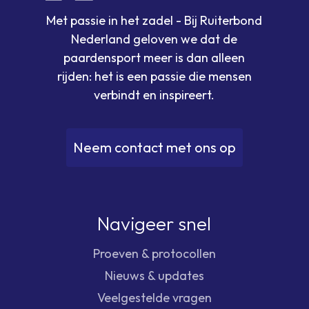
Met passie in het zadel - Bij Ruiterbond
Nederland geloven we dat de
paardensport meer is dan alleen
rijden: het is een passie die mensen
verbindt en inspireert.
N
e
e
m
c
o
n
t
a
c
t
m
e
t
o
n
s
o
p
Navigeer snel
Proeven & protocollen
Nieuws & updates
Veelgestelde vragen