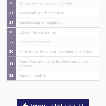
Verzorging van paard/pony/ruiter
25
Beenhouding en beenhulpen
26
Handhouding en teugelhulpen
27
Lichaamshouding en zit
28
Tempo en activiteit
29
Ruiter begint het paard in aanleuning te rijden
30
Paard word met de juiste stelling en buiging
31
gereden
Algemene indruk
32
T
e
r
u
g
n
a
a
r
h
e
t
o
v
e
r
z
i
c
h
t