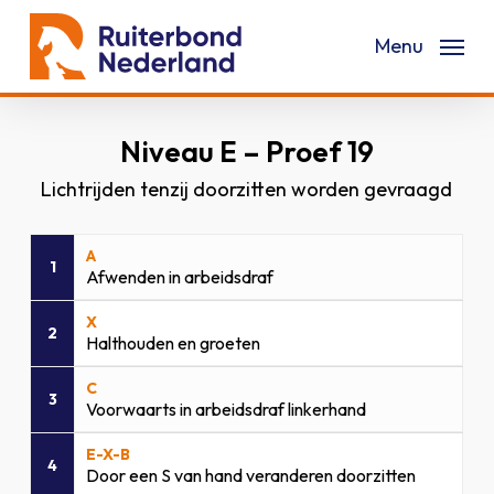
Skip
Menu
to
main
content
Niveau E – Proef 19
Lichtrijden tenzij doorzitten worden gevraagd
A
1
Afwenden in arbeidsdraf
X
2
Halthouden en groeten
C
3
Voorwaarts in arbeidsdraf linkerhand
E-X-B
4
Door een S van hand veranderen doorzitten