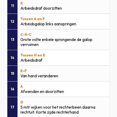
K
11
Arbeidsdraf doorzitten
Tussen A en F
12
Arbeidsgalop links aanspringen
C-X-C
Grote volte enkele sprongende de galop
13
verruimen
Tussen H en E
14
Arbeidsdraf
E-F
15
Van hand veranderen
A
16
Afwenden en doorzitten
D
5 mtr wijken voor het rechterbeen daarna
17
rechtuit. Korte zijde rechterhand