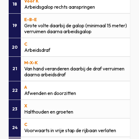
Voor K
18
Arbeidsgalop rechts aanspringen
E-B-E
Grote volte daarbij de galop (minimaal 15 meter)
19
verruimen daarna arbeidsgalop
C
20
Arbeidsdraf
M-X-K
Van hand veranderen daarbij de draf verruimen
21
daarna arbeidsdraf
A
22
Afwenden en doorzitten
X
23
Halthouden en groeten
C
24
Voorwaarts in vrije stap de rijbaan verlaten