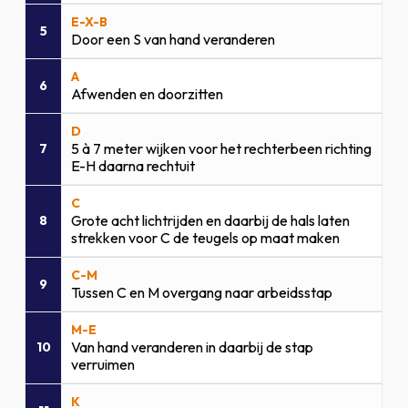
E-X-B
5
Door een S van hand veranderen
A
6
Afwenden en doorzitten
D
5 à 7 meter wijken voor het rechterbeen richting
7
E-H daarna rechtuit
C
Grote acht lichtrijden en daarbij de hals laten
8
strekken voor C de teugels op maat maken
C-M
9
Tussen C en M overgang naar arbeidsstap
M-E
Van hand veranderen in daarbij de stap
10
verruimen
K