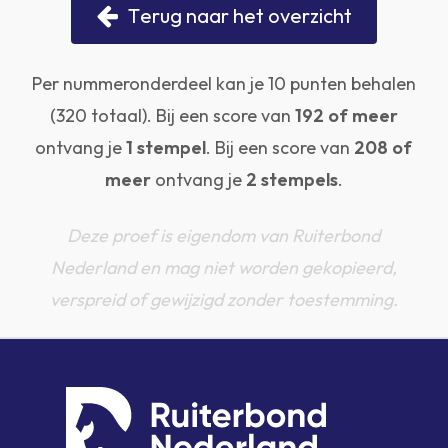
T
e
r
u
g
n
a
a
r
h
e
t
o
v
e
r
z
i
c
h
t
Per nummeronderdeel kan je 10 punten behalen
(320 totaal). Bij een score van
192 of meer
ontvang je
1 stempel
. Bij een score van
208 of
meer
ontvang je
2 stempels
.
Deze proef is eigendom van Ruiterbond
Nederland en mag niet worden gekopieerd,
verspreid of gewijzigd zonder toestemming.