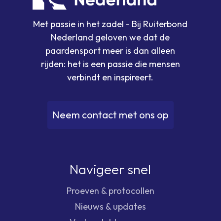
Met passie in het zadel - Bij Ruiterbond
Nederland geloven we dat de
paardensport meer is dan alleen
rijden: het is een passie die mensen
verbindt en inspireert.
N
e
e
m
c
o
n
t
a
c
t
m
e
t
o
n
s
o
p
Navigeer snel
Proeven & protocollen
Nieuws & updates