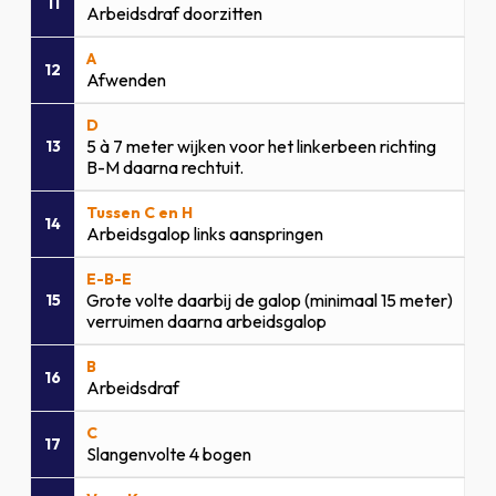
11
Arbeidsdraf doorzitten
A
12
Afwenden
D
5 à 7 meter wijken voor het linkerbeen richting
13
B-M daarna rechtuit.
Tussen C en H
14
Arbeidsgalop links aanspringen
E-B-E
Grote volte daarbij de galop (minimaal 15 meter)
15
verruimen daarna arbeidsgalop
B
16
Arbeidsdraf
C
17
Slangenvolte 4 bogen