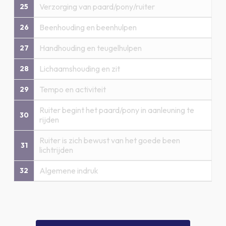
Verzorging van paard/pony/ruiter
25
Beenhouding en beenhulpen
26
Handhouding en teugelhulpen
27
Lichaamshouding en zit
28
Tempo en activiteit
29
Ruiter begint het paard/pony in aanleuning te
30
rijden
Ruiter is zich bewust van het goede been
31
lichtrijden
Algemene indruk
32