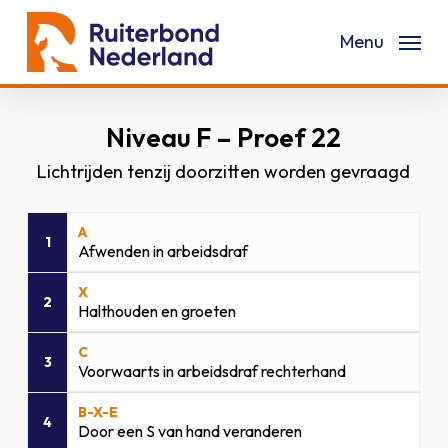
Skip
Menu
to
main
content
Niveau F – Proef 22
Lichtrijden tenzij doorzitten worden gevraagd
A
1
Afwenden in arbeidsdraf
X
2
Halthouden en groeten
C
3
Voorwaarts in arbeidsdraf rechterhand
B-X-E
4
Door een S van hand veranderen