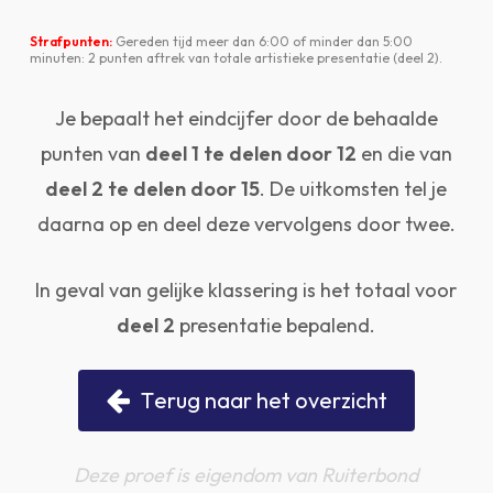
Strafpunten:
Gereden tijd meer dan 6:00 of minder dan 5:00
minuten: 2 punten aftrek van totale artistieke presentatie (deel 2).
Je bepaalt het eindcijfer door de behaalde
punten van
deel 1 te delen door 12
en die van
deel 2 te delen door 15
. De uitkomsten tel je
daarna op en deel deze vervolgens door twee.
In geval van gelijke klassering is het totaal voor
deel 2
presentatie bepalend.
T
e
r
u
g
n
a
a
r
h
e
t
o
v
e
r
z
i
c
h
t
Deze proef is eigendom van Ruiterbond