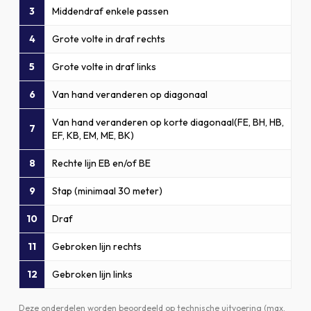
3
Middendraf enkele passen
4
Grote volte in draf rechts
5
Grote volte in draf links
6
Van hand veranderen op diagonaal
Van hand veranderen op korte diagonaal(FE, BH, HB,
7
EF, KB, EM, ME, BK)
8
Rechte lijn EB en/of BE
9
Stap (minimaal 30 meter)
10
Draf
11
Gebroken lijn rechts
12
Gebroken lijn links
Deze onderdelen worden beoordeeld op technische uitvoering (max.