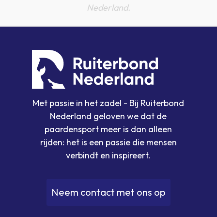
Nederland.
Met passie in het zadel - Bij Ruiterbond
Nederland geloven we dat de
paardensport meer is dan alleen
rijden: het is een passie die mensen
verbindt en inspireert.
N
e
e
m
c
o
n
t
a
c
t
m
e
t
o
n
s
o
p