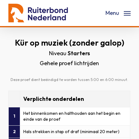
Skip
Menu
to
main
content
Kür op muziek (zonder galop)
Niveau
Starters
Gehele proef lichtrijden
Deze proef dient beëindigd te worden tussen 5:00 en 6:00 minuut.
Verplichte onderdelen
Het binnenkomen en halthouden aan het begin en
1
einde van de proef
2
Hals strekken in stap of draf (minimaal 20 meter)