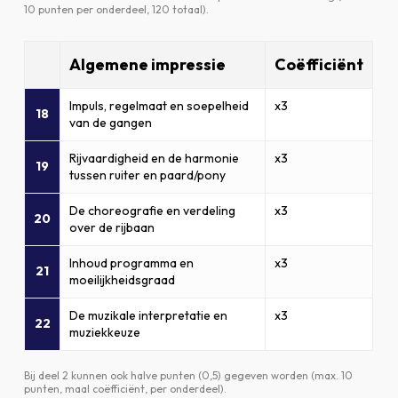
10 punten per onderdeel, 120 totaal).
Algemene impressie
Coëfficiënt
Impuls, regelmaat en soepelheid
x3
18
van de gangen
Rijvaardigheid en de harmonie
x3
19
tussen ruiter en paard/pony
De choreografie en verdeling
x3
20
over de rijbaan
Inhoud programma en
x3
21
moeilijkheidsgraad
De muzikale interpretatie en
x3
22
muziekkeuze
Bij deel 2 kunnen ook halve punten (0,5) gegeven worden (max. 10
punten, maal coëfficiënt, per onderdeel).