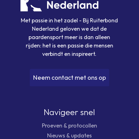
Met passie in het zadel - Bij Ruiterbond
Nederland geloven we dat de
paardensport meer is dan alleen
rijden: het is een passie die mensen
verbindt en inspireert.
N
e
e
m
c
o
n
t
a
c
t
m
e
t
o
n
s
o
p
Navigeer snel
Proeven & protocollen
Nieuws & updates