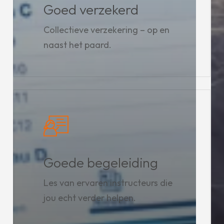
Goed verzekerd
Collectieve verzekering – op en
naast het paard.
Goede begeleiding
Les van ervaren instructeurs die
jou echt verder helpen.