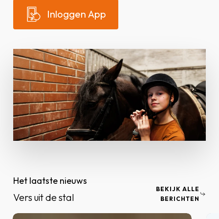
I
n
l
o
g
g
e
n
A
p
p
Het laatste nieuws
BEKIJK ALLE
Vers uit de stal
BERICHTEN