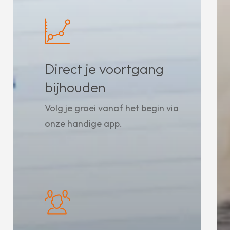
Direct je voortgang
bijhouden
Volg je groei vanaf het begin via
onze handige app.