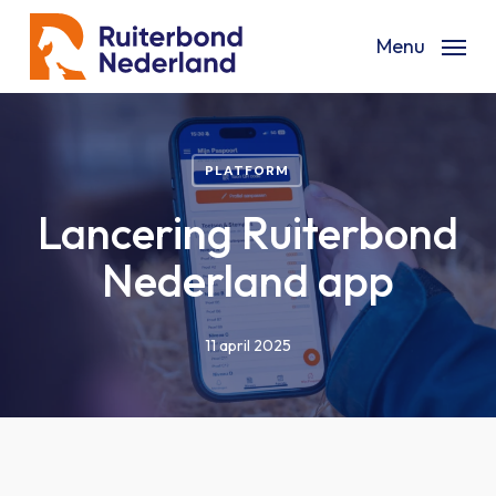
Skip
Menu
to
main
content
PLATFORM
Lancering Ruiterbond
Nederland app
11 april 2025