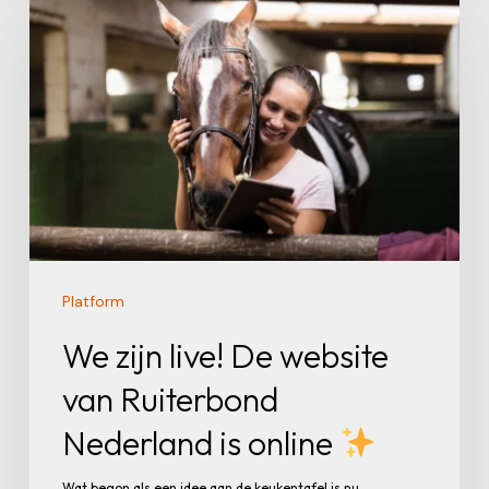
zijn
live!
De
website
van
Ruiterbond
Nederland
is
online
Platform
We zijn live! De website
van Ruiterbond
Nederland is online
Wat begon als een idee aan de keukentafel is nu