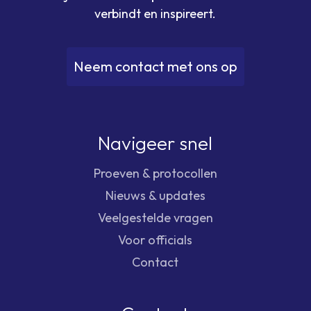
verbindt en inspireert.
N
e
e
m
c
o
n
t
a
c
t
m
e
t
o
n
s
o
p
Navigeer snel
Proeven & protocollen
Nieuws & updates
Veelgestelde vragen
Voor officials
Contact