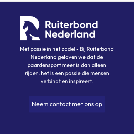
Met passie in het zadel - Bij Ruiterbond
Nederland geloven we dat de
paardensport meer is dan alleen
rijden: het is een passie die mensen
verbindt en inspireert.
N
e
e
m
c
o
n
t
a
c
t
m
e
t
o
n
s
o
p