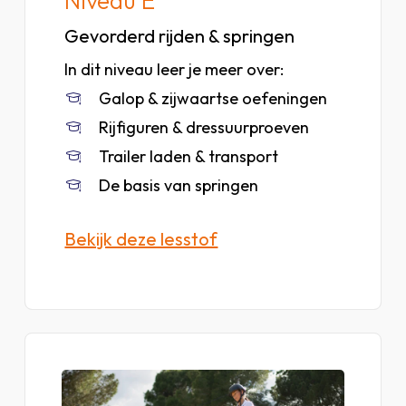
Niveau E
Gevorderd rijden & springen
In dit niveau leer je meer over:
Galop & zijwaartse oefeningen
Rijfiguren & dressuurproeven
Trailer laden & transport
De basis van springen
Bekijk deze lesstof
Bekijk
lesstof
van