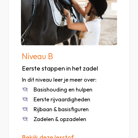
niveau
B
Niveau B
Eerste stappen in het zadel
In dit niveau leer je meer over:
Basishouding en hulpen
Eerste rijvaardigheden
Rijbaan & basisfiguren
Zadelen & opzadelen
Bekijk deze lesstof