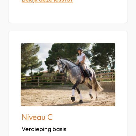
Bekijk
lesstof
van
niveau
C
Niveau C
Verdieping basis