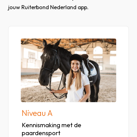
jouw Ruiterbond Nederland app.
Bekijk
lesstof
van
niveau
A
Niveau A
Kennismaking met de
paardensport