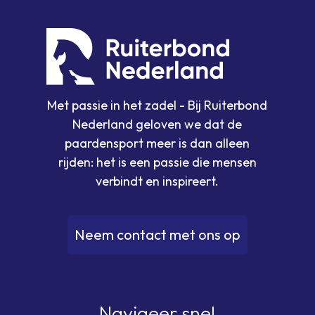
van
niveau
C
Met passie in het zadel - Bij Ruiterbond
Nederland geloven we dat de
paardensport meer is dan alleen
rijden: het is een passie die mensen
verbindt en inspireert.
N
e
e
m
c
o
n
t
a
c
t
m
e
t
o
n
s
o
p
Navigeer snel