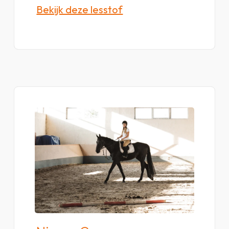
Bekijk deze lesstof
Bekijk
lesstof
van
niveau
D